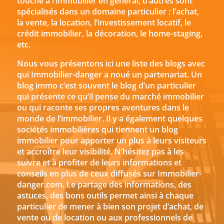
touche à l’immobilier en général, d’autres sont
spécialisés dans un domaine particulier : l’achat,
la vente, la location, l’investissement locatif, le
crédit immobilier, la décoration, le home-staging,
etc.
Nous vous présentons ici une liste des blogs avec
qui Immobilier-danger a noué un partenariat. Un
blog immo c’est souvent le blog d’un particulier
qui présente ce qu’il pense du marché immobilier
ou qui raconte ses propres aventures dans le
monde de l’immobilier. Il y a également quelques
sociétés immobilières qui tiennent un blog
immobilier pour apporter un plus à leurs visiteurs
et accroître leur visibilité. N’hésitez pas à les
suivre et à profiter de leurs informations et
conseils en plus de ceux diffusés sur Immobilier-
danger.com. Le partage des informations, des
astuces, des bons outils permet ainsi à chaque
particulier de mener à bien son projet d’achat, de
vente ou de location ou aux professionnels de