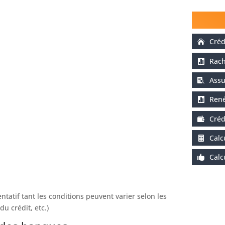
Créd
Rach
Assu
René
Créd
Calc
Calc
entatif tant les conditions peuvent varier selon les
du crédit, etc.)