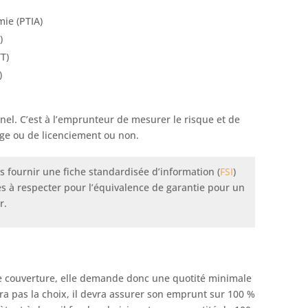
mie (PTIA)
)
T)
)
nel. C’est à l’emprunteur de mesurer le risque et de
age ou de licenciement ou non.
s fournir une fiche standardisée d’information (
FSI
)
es à respecter pour l’équivalence de garantie pour un
r.
e couverture, elle demande donc une quotité minimale
ura pas la choix, il devra assurer son emprunt sur 100 %