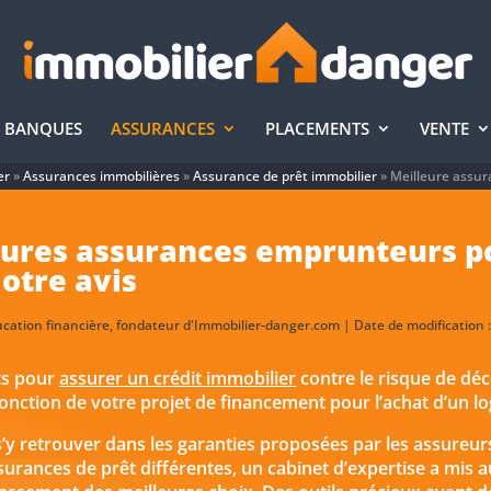
BANQUES
ASSURANCES
PLACEMENTS
VENTE
er
»
Assurances immobilières
»
Assurance de prêt immobilier
»
Meilleure assu
leures assurances emprunteurs p
otre avis
ucation financière, fondateur d'Immobilier-danger.com | Date de modification :
nts pour
assurer un crédit immobilier
contre le risque de décè
onction de votre projet de financement pour l’achat d’un l
 s’y retrouver dans les garanties proposées par les assureurs.
urances de prêt différentes, un cabinet d’expertise a mis 