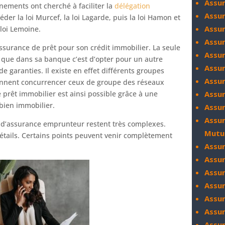
Assur
nements ont cherché à faciliter la
délégation
Assur
éder la loi Murcef, la loi Lagarde, puis la loi Hamon et
Assu
loi Lemoine.
Assu
assurance de prêt pour son crédit immobilier. La seule
Assu
rs que dans sa banque c’est d’opter pour un autre
Assu
 garanties. Il existe en effet différents groupes
Assur
iennent concurrencer ceux de groupe des réseaux
prêt immobilier est ainsi possible grâce à une
Assu
 bien immobilier.
Assu
Assu
d’assurance emprunteur restent très complexes.
Mutu
détails. Certains points peuvent venir complètement
Assu
Assu
Assu
Assu
Assu
Assu
Assu