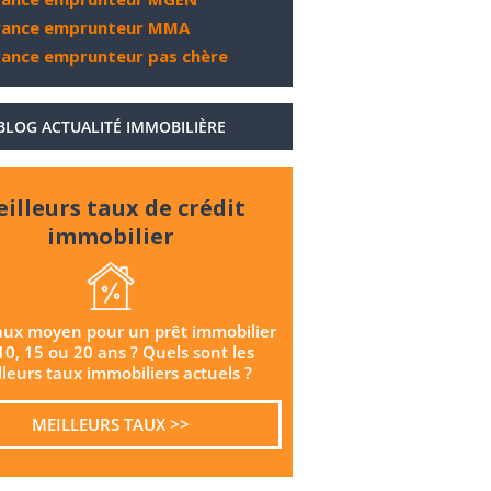
rance emprunteur MMA
rance emprunteur pas chère
BLOG ACTUALITÉ IMMOBILIÈRE
illeurs taux de crédit
immobilier
aux moyen pour un prêt immobilier
10, 15 ou 20 ans ? Quels sont les
leurs taux immobiliers actuels ?
MEILLEURS TAUX >>