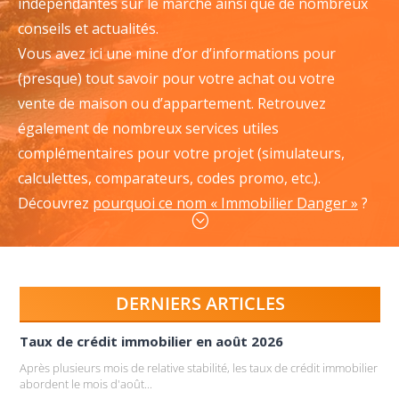
indépendantes sur le marché ainsi que de nombreux
conseils et actualités.
Vous avez ici une mine d’or d’informations pour
(presque) tout savoir pour votre achat ou votre
vente de maison ou d’appartement. Retrouvez
également de nombreux services utiles
complémentaires pour votre projet (simulateurs,
calculettes, comparateurs, codes promo, etc.).
Découvrez
pourquoi ce nom « Immobilier Danger »
?
;
DERNIERS ARTICLES
Taux de crédit immobilier en août 2026
Après plusieurs mois de relative stabilité, les taux de crédit immobilier
abordent le mois d'août...