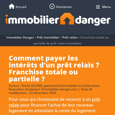
Accueil
Simulation
Menu
Immobilier Danger
»
Prêt immobilier
»
Prêt relais
»
Franchise totale ou
partielle de prêt relais immobilier
Comment payer les
intérêts d'un prêt relais ?
Franchise totale ou
partielle ?
Auteur :
David LELONG
, passionné d'immobilier et d'éducation
financière, fondateur d'Immobilier-danger.com | Date de
modification : 22 décembre 2025
Pour ceux qui choisissent de recourir à un
prêt
relais
pour financer l’achat de leur nouveau
logement en attendant la vente du logement