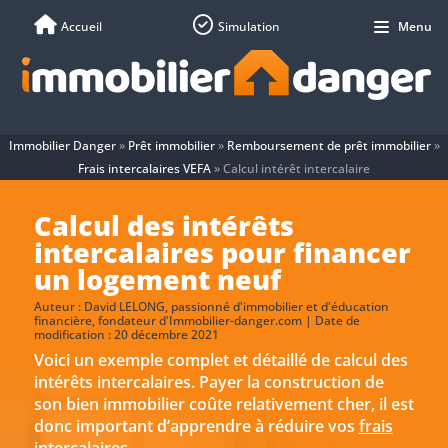
Accueil
Simulation
Menu
Immobilier Danger
»
Prêt immobilier
»
Remboursement de prêt immobilier
»
Frais intercalaires VEFA
»
Calcul intérêt intercalaire
Calcul des intérêts
intercalaires pour financer
un logement neuf
Auteur :
David LELONG
, passionné d'immobilier et d'éducation
financière, fondateur d'Immobilier-danger.com | Date de
modification : 20 décembre 2021
Voici un exemple complet et détaillé de calcul des
intérêts intercalaires. Payer la construction de
son bien immobilier coûte relativement cher, il est
donc important d’apprendre à réduire vos
frais