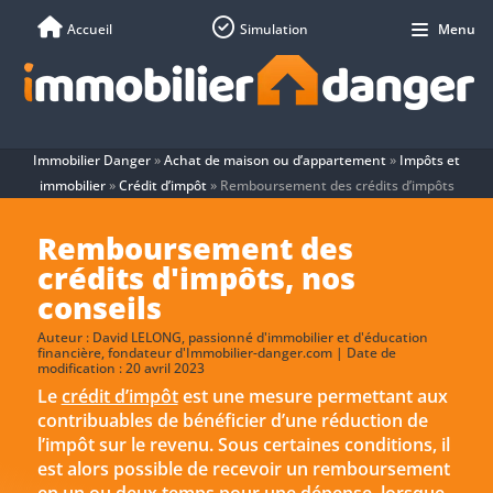
Accueil
Simulation
Menu
Immobilier Danger
»
Achat de maison ou d’appartement
»
Impôts et
immobilier
»
Crédit d’impôt
»
Remboursement des crédits d’impôts
Remboursement des
crédits d'impôts, nos
conseils
Auteur :
David LELONG
, passionné d'immobilier et d'éducation
financière, fondateur d'Immobilier-danger.com | Date de
modification : 20 avril 2023
Le
crédit d’impôt
est une mesure permettant aux
contribuables de bénéficier d’une réduction de
l’impôt sur le revenu. Sous certaines conditions, il
est alors possible de recevoir un remboursement