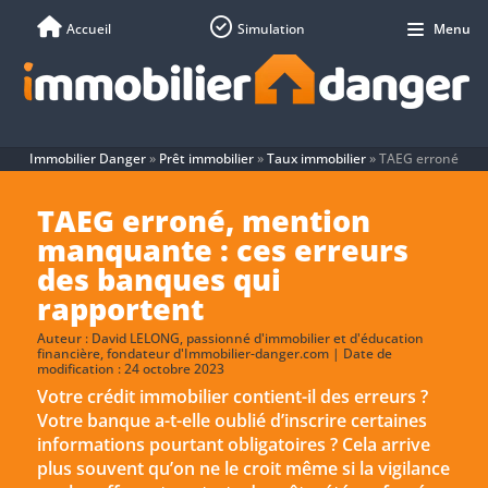
Accueil
Simulation
Menu
Immobilier Danger
»
Prêt immobilier
»
Taux immobilier
»
TAEG erroné
TAEG erroné, mention
manquante : ces erreurs
des banques qui
rapportent
Auteur :
David LELONG
, passionné d'immobilier et d'éducation
financière, fondateur d'Immobilier-danger.com | Date de
modification : 24 octobre 2023
Votre crédit immobilier contient-il des erreurs ?
Votre banque a-t-elle oublié d’inscrire certaines
informations pourtant obligatoires ? Cela arrive
plus souvent qu’on ne le croit même si la vigilance