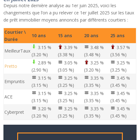
Depuis notre dernière analyse au 1er juin 2025, voici les
changements que l’on a pu relever ce 1er juillet 2025 sur les taux
de prêt immobilier moyens annoncés par différents courtiers :
Courtier \
10 ans
15 ans
20 ans
25 ans
Durée
3.15 %
3.39 %
3.48 %
3.57 %
MeilleurTaux
(3.20 %)
(3.38 %)
(3.48 %)
(3.56 %)
2.89 %
3.05 %
3.25 %
3.25 %
Pretto
(2.90 %)
(3.05 %)
(3.20 %)
(3.25 %)
3.15 %
3.25 %
3.35 %
3.45 %
Empruntis
(3.15 %)
(3.25 %)
(3.35 %)
(3.45 %)
3.15 %
3.25 %
3.35 %
3.45 %
ACE
(3.15 %)
(3.25 %)
(3.35 %)
(3.45 %)
3.20 %
3.25 %
3.35 %
3.45 %
Cyberpret
(3.20 %)
(3.25 %)
(3.35 %)
(3.45 %)