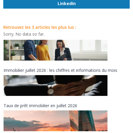
LinkedIn
Retrouvez les 3 articles les plus lus :
T
Sorry. No data so far.
a
u
x
d
e
c
Immobilier juillet 2026 : les chiffres et informations du mois
r
é
d
i
t
Taux de prêt immobilier en juillet 2026
i
o