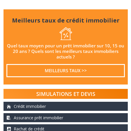
b
i
l
Meilleurs taux de crédit immobilier
i
e
r
e
Quel taux moyen pour un prêt immobilier sur 10, 15 ou
20 ans ? Quels sont les meilleurs taux immobiliers
n
actuels ?
a
o
MEILLEURS TAUX >>
û
t
2
0
SIMULATIONS ET DEVIS
2
6
Crédit immobilier
Assurance prêt immobilier
Rachat de crédit