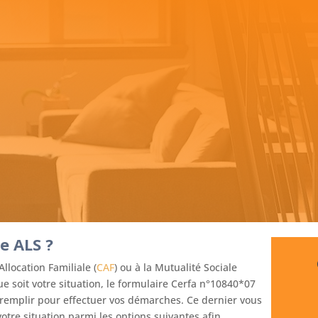
 ALS ?
llocation Familiale (
CAF
) ou à la Mutualité Sociale
e soit votre situation, le formulaire Cerfa n°10840*07
remplir pour effectuer vos démarches. Ce dernier vous
otre situation parmi les options suivantes afin