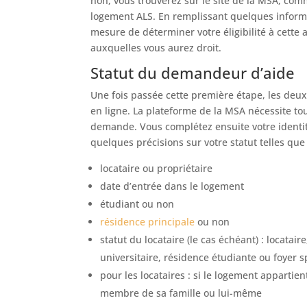
non, vous trouverez sur le site de la MSA, com
logement ALS. En remplissant quelques informat
mesure de déterminer votre éligibilité à cette 
auxquelles vous aurez droit.
Statut du demandeur d’aide
Une fois passée cette première étape, les deu
en ligne. La plateforme de la MSA nécessite to
demande. Vous complétez ensuite votre identit
quelques précisions sur votre statut telles que 
locataire ou propriétaire
date d’entrée dans le logement
étudiant ou non
résidence principale
ou non
statut du locataire (le cas échéant) : locatair
universitaire, résidence étudiante ou foyer s
pour les locataires : si le logement appartien
membre de sa famille ou lui-même