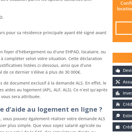
Confi
locati
D.
rs pour sa résidence principale ayant été signé avant
’un foyer d’hébergement ou d’une EHPAD, locataire, ou
à compléter selon votre situation. Cette déclaration
tificatives listées ci-dessous, ainsi que d’une
Dev
l de ce dernier s’élève à plus de 30 000€.
Assu
pas de document exclusif à la demande ALS. En effet, le
s aides au logement (APL, ALF, ALS). Ce n’est qu’après
Inve
 vous sera attribuée.
Créd
d’aide au logement en ligne ?
Esti
x, vous pouvez également réaliser votre demande ALS
sier plus simple. Que vous soyez salarié agricole ou
Créd