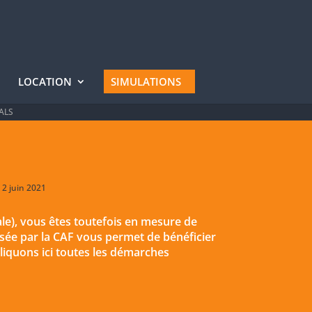
LOCATION
SIMULATIONS
ALS
 2 juin 2021
le), vous êtes toutefois en mesure de
rsée par la CAF vous permet de bénéficier
liquons ici toutes les démarches