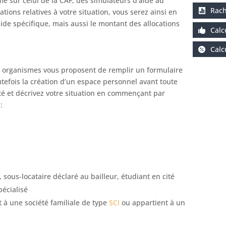
me sur celui de la CAF, des simulateurs d’aide au
Rach
ions relatives à votre situation, vous serez ainsi en
aide spécifique, mais aussi le montant des allocations
Calc
Calc
x organismes vous proposent de remplir un formulaire
utefois la création d’un espace personnel avant toute
é et décrivez votre situation en commençant par
:
e, sous-locataire déclaré au bailleur, étudiant en cité
pécialisé
t à une société familiale de type
SCI
ou appartient à un