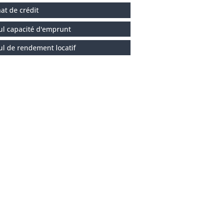
at de crédit
ul capacité d'emprunt
ul de rendement locatif