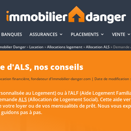
BANQUES
ASSURANCES
PLACEMENTS
VENTE
obilier Danger
»
Location
»
Allocations logement
»
Allocation ALS
»
Demande 
 d'ALS, nos conseils
ucation financière, fondateur d'Immobilier-danger.com | Date de modification :
sonnalisée au Logement) ou à l’ALF (Aide Logement Familia
 demande
ALS
(Allocation de Logement Social). Cette aide ve
e votre loyer ou de vos mensualités de prêt. Nous vous exp
 guidons pas à pas.