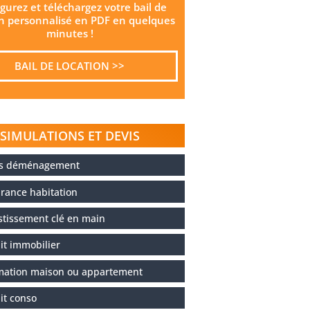
gurez et téléchargez votre bail de
on personnalisé en PDF en quelques
minutes !
BAIL DE LOCATION >>
SIMULATIONS ET DEVIS
is déménagement
rance habitation
stissement clé en main
it immobilier
mation maison ou appartement
it conso