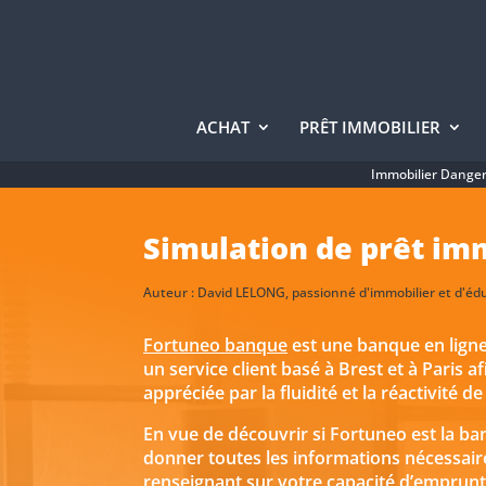
ACHAT
PRÊT IMMOBILIER
Immobilier Dange
Simulation de prêt imm
Auteur :
David LELONG
, passionné d'immobilier et d'é
Fortuneo banque
est une banque en ligne
un service client basé à Brest et à Paris 
appréciée par la fluidité et la réactivité de
En vue de découvrir si Fortuneo est la ba
donner toutes les informations nécessair
renseignant sur votre capacité d’emprunt