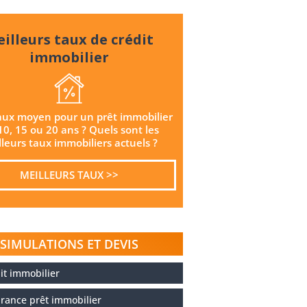
illeurs taux de crédit
immobilier
aux moyen pour un prêt immobilier
10, 15 ou 20 ans ? Quels sont les
leurs taux immobiliers actuels ?
MEILLEURS TAUX >>
SIMULATIONS ET DEVIS
it immobilier
rance prêt immobilier