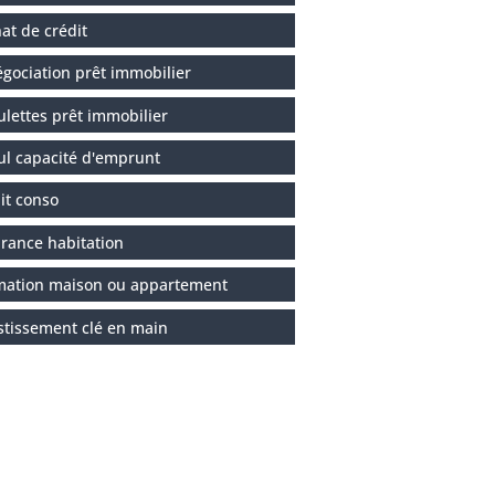
at de crédit
gociation prêt immobilier
ulettes prêt immobilier
ul capacité d'emprunt
it conso
rance habitation
mation maison ou appartement
stissement clé en main