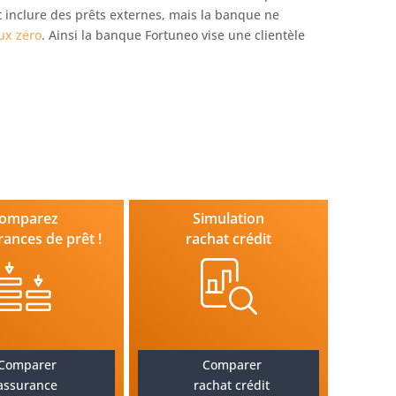
 inclure des prêts externes, mais la banque ne
aux zéro
. Ainsi la banque Fortuneo vise une clientèle
omparez
Simulation
rances de prêt !
rachat crédit
Comparer
Comparer
assurance
rachat crédit