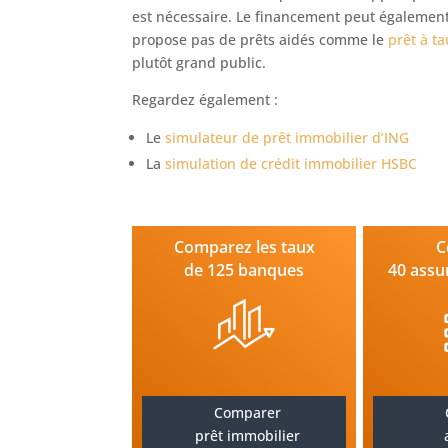
est nécessaire. Le financement peut également
propose pas de prêts aidés comme le
prêt à t
plutôt grand public.
Regardez également :
Le
simulateur de prêt immobilier d’ING
La
simulation de crédit immobilier HSBC
Comparez les taux
C
de 125 banques
40 assu
Comparer
prêt immobilier