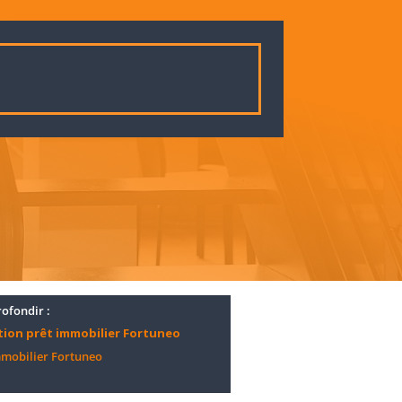
ofondir :
tion prêt immobilier Fortuneo
mobilier Fortuneo