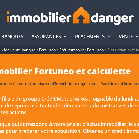
BANQUES
ASSURANCES
PLACEMENTS
VENTE
r
»
Meilleure banque
»
Fortuneo
»
Prêt immobilier Fortuneo
»
Simulation prêt i
obilier Fortuneo et calculette
ducation financière, fondateur d'Immobilier-danger.com | Date de modification
 filiale du groupe Crédit Mutuel Arkéa. Joignable du lundi 
afin de répondre à toutes les demandes administratives de se
 ses actions.
nque qui correspond à votre projet d’achat immobilier, le 
es pour préparer votre acquisition. Obtenez un
crédit immo
.