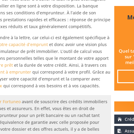
ilier en ligne sont à votre disposition. La banque
s ses conditions d’emprunteur. À l’aide de son
Me
s prestations rapides et efficaces : réponse de principe
exes réduits et taux généralement compétitifs.
ndre à la lettre, car celui-ci est également spécifique à
votre capacité d’emprunt
et donc avoir une vision plus
Quel t
imulateur de prêt immobilier. L’outil de calcul vous
sur 
s personnelles telles que le montant de votre apport
meil
re prêt
et la durée de votre crédit. Ainsi, à travers ces
nt à emprunter
qui correspond à votre profil. Grâce au
yser votre capacité d’emprunt et la comparer avec
ux
qui correspond à vos besoins et à vos capacités.
r Fortuneo
avant de souscrire des crédits immobiliers
s et assureurs. En effet, vous êtes en droit de
mprunteur pour un prêt bancaire ou un rachat tant
Créd
équivalence de garantie avec celle proposée pour
otre dossier et des offres actuels, il y a de belles
Assu