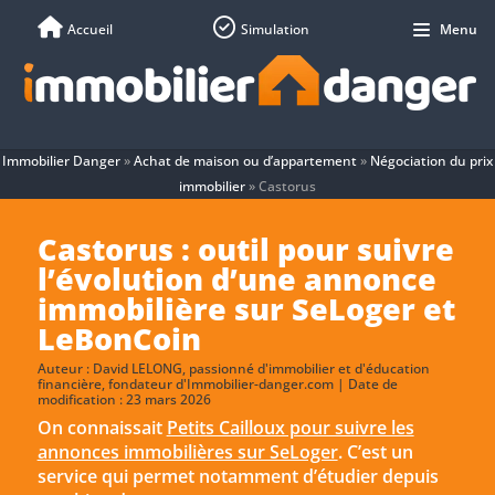
Accueil
Simulation
Menu
Immobilier Danger
»
Achat de maison ou d’appartement
»
Négociation du prix
immobilier
»
Castorus
Castorus : outil pour suivre
l’évolution d’une annonce
immobilière sur SeLoger et
LeBonCoin
Auteur :
David LELONG
, passionné d'immobilier et d'éducation
financière, fondateur d'Immobilier-danger.com | Date de
modification : 23 mars 2026
On connaissait
Petits Cailloux pour suivre les
annonces immobilières sur SeLoger
. C’est un
service qui permet notamment d’étudier depuis