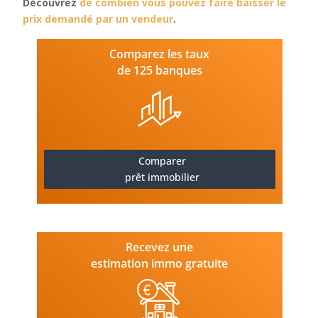
Découvrez
de combien vous pouvez faire baisser le
prix demandé par un vendeur
.
Comparez les taux
de 125 banques
Comparer
prêt immobilier
Recevez une
estimation immo gratuite