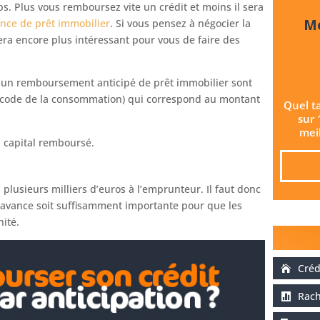
ps. Plus vous remboursez vite un crédit et moins il sera
Me
nce de prêt immobilier
. Si vous pensez à négocier la
sera encore plus intéressant pour vous de faire des
ur un remboursement anticipé de prêt immobilier sont
u code de la consommation) qui correspond au montant
Quel t
sur 
meil
u capital remboursé.
 plusieurs milliers d’euros à l’emprunteur. Il faut donc
avance soit suffisamment importante pour que les
ité.
Créd
Rach