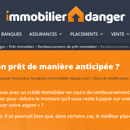
BANQUES
ASSURANCES
PLACEMENTS
VENTE
nger
»
Prêt immobilier
»
Remboursement de prêt immobilier
»
Remboursement an
n prêt de manière anticipée ?
ucation financière, fondateur d'Immobilier-danger.com | Date de modification :
ous avez un crédit immobilier en cours de remboursement. 
 pour réduire le montant qu’il vous reste à payer sur votr
cer votre argent » ?
s. Il se pourrait bien que, dans certains cas, le meilleur p