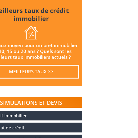
illeurs taux de crédit
immobilier
aux moyen pour un prêt immobilier
10, 15 ou 20 ans ? Quels sont les
leurs taux immobiliers actuels ?
MEILLEURS TAUX >>
SIMULATIONS ET DEVIS
it immobilier
at de crédit