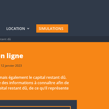
LOCATION
SIMULATIONS
stant dû
en ligne
 12 janvier 2023
mais également le capital restant dû.
ie des informations à connaître afin de
ital restant dû, de ce qu’il représente