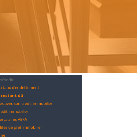
ofondir :
du taux d’endettement
l restant dû
tés avec son crédit immobilier
rédit immobilier
tercalaires VEFA
ités de prêt immobilier
fine