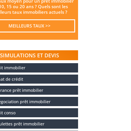
aux moyen pour un prêt immobilier
10, 15 ou 20 ans ? Quels sont les
leurs taux immobiliers actuels ?
MEILLEURS TAUX >>
SIMULATIONS ET DEVIS
it immobilier
at de crédit
rance prêt immobilier
gociation prêt immobilier
it conso
ulettes prêt immobilier