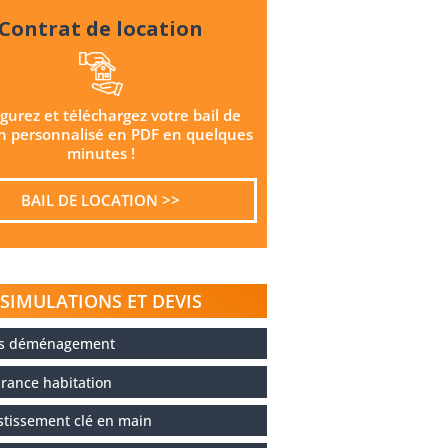
Contrat de location
gurez et téléchargez votre bail de
on personnalisé en PDF en quelques
minutes !
BAIL DE LOCATION >>
SIMULATIONS ET DEVIS
is déménagement
rance habitation
stissement clé en main