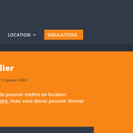
LOCATION
SIMULATIONS
lier
 11 janvier 2024
 de pouvoir mettre en location
ndre
, mais vous devez pouvoir donner