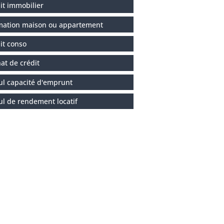
it immobilier
mation maison ou appartement
it conso
at de crédit
ul capacité d'emprunt
ul de rendement locatif