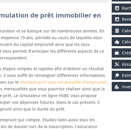
Rach
ulation de prêt immobilier en
René
Calc
mprunteur et sa banque sur de nombreuses années. En
en moyenne 19 ans, période au cours de laquelle vous
Calc
caire du capital emprunté ainsi que les taux
 vous permet d’anticiper les différents aspects de ce
Créd
 correspondent.
Assu
étapes simples et rapides afin d’obtenir un résultat
il vous suffit de renseigner différentes informations.
Esti
ons sur le
montant qu’il vous est possible d’emprunter
,
Inve
s mensualités que vous pourriez réaliser ainsi que la
re prêt. Le simulateur en ligne HSBC vous propose
ciper vos dépenses futures. Dans le cas présent, il
prunt ainsi que la durée du prêt.
 l’emprunt qui compte. Étudiez bien aussi tous les
is de dossier lors de la souscription, l’assurance