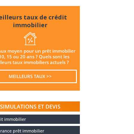
illeurs taux de crédit
immobilier
aux moyen pour un prêt immobilier
10, 15 ou 20 ans ? Quels sont les
leurs taux immobiliers actuels ?
MEILLEURS TAUX >>
SIMULATIONS ET DEVIS
it immobilier
rance prêt immobilier