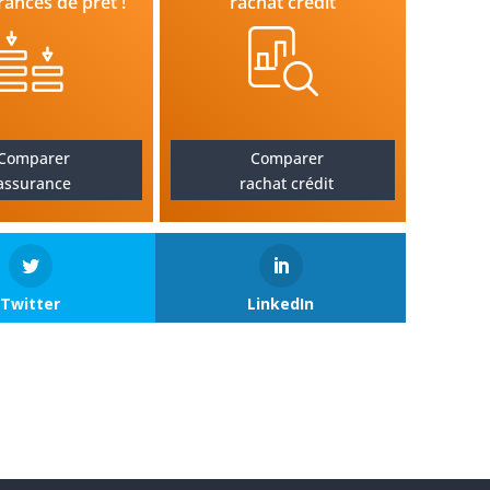
rances de prêt !
rachat crédit
Comparer
Comparer
assurance
rachat crédit
Twitter
LinkedIn