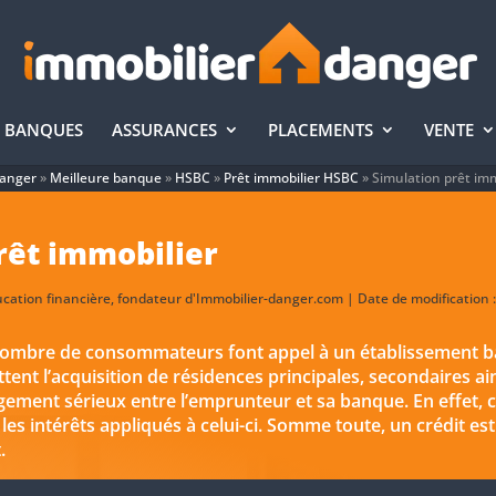
BANQUES
ASSURANCES
PLACEMENTS
VENTE
Danger
»
Meilleure banque
»
HSBC
»
Prêt immobilier HSBC
»
Simulation prêt im
rêt immobilier
ducation financière, fondateur d'Immobilier-danger.com | Date de modification
nombre de consommateurs font appel à un établissement ban
ent l’acquisition de résidences principales, secondaires ain
agement sérieux entre l’emprunteur et sa banque. En effet,
 les intérêts appliqués à celui-ci. Somme toute, un crédit est 
.