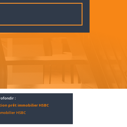
ofondir :
tion prêt immobilier HSBC
mmobilier HSBC