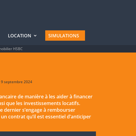
LOCATION
SIMULATIONS
mobilier HSBC
 : 9 septembre 2024
caire de manière à les aider à financer
si que les investissements locatifs.
 ce dernier s’engage à rembourser
un contrat qu’il est essentiel d’anticiper