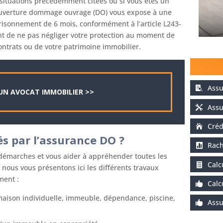
situations précédemment citées ou si vous êtes un
couverture dommage ouvrage (DO) vous expose à une
isonnement de 6 mois, conformément à l’article L243-
nt de ne pas négliger votre protection au moment de
ontrats ou de votre patrimoine immobilier.
Assu
UN AVOCAT IMMOBILIER >>
Assu
Créd
s par l’assurance DO ?
Rach
émarches et vous aider à appréhender toutes les
Calc
nous vous présentons ici les différents travaux
ment :
Calc
 maison individuelle, immeuble, dépendance, piscine,
Assu