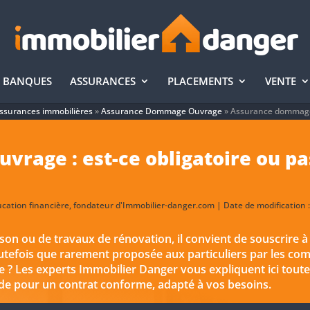
BANQUES
ASSURANCES
PLACEMENTS
VENTE
ssurances immobilières
»
Assurance Dommage Ouvrage
»
Assurance dommage 
rage : est-ce obligatoire ou pa
ucation financière, fondateur d'Immobilier-danger.com | Date de modification 
aison ou de travaux de rénovation, il convient de souscrire 
outefois que rarement proposée aux particuliers par les c
re ? Les experts Immobilier Danger vous expliquent ici toutes
e pour un contrat conforme, adapté à vos besoins.