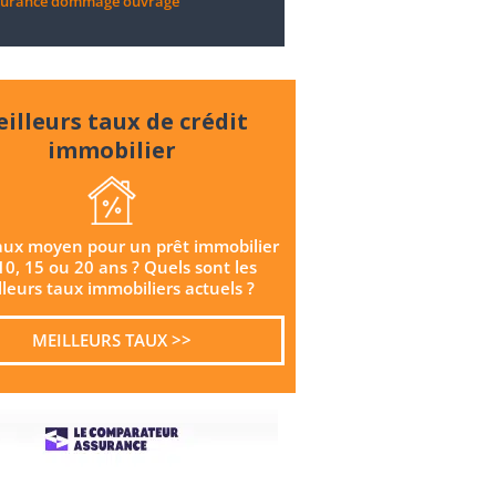
ssurance dommage ouvrage
illeurs taux de crédit
immobilier
aux moyen pour un prêt immobilier
10, 15 ou 20 ans ? Quels sont les
leurs taux immobiliers actuels ?
MEILLEURS TAUX >>