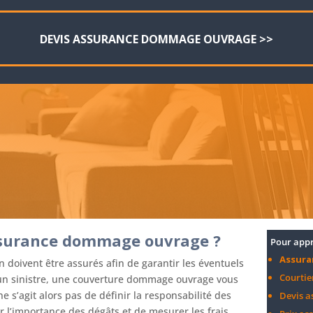
DEVIS ASSURANCE DOMMAGE OUVRAGE >>
ssurance dommage ouvrage ?
Pour appr
Assura
n doivent être assurés afin de garantir les éventuels
Courti
à un sinistre, une couverture dommage ouvrage vous
ne s’agit alors pas de définir la responsabilité des
Devis 
 l’importance des dégâts et de mesurer les frais