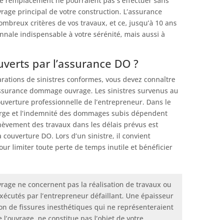
 le remplacement ne pourraient pas s’effectuer sans
ge principal de votre construction. L’assurance
breux critères de vos travaux, et ce, jusqu’à 10 ans
nnale indispensable à votre sérénité, mais aussi à
uverts par l’assurance DO ?
rations de sinistres conformes, vous devez connaître
assurance dommage ouvrage. Les sinistres survenus au
uverture professionnelle de l’entrepreneur. Dans le
harge et l’indemnité des dommages subis dépendent
chèvement des travaux dans les délais prévus est
couverture DO. Lors d’un sinistre, il convient
ur limiter toute perte de temps inutile et bénéficier
age ne concernent pas la réalisation de travaux ou
xécutés par l’entrepreneur défaillant. Une épaisseur
tion de fissures inesthétiques qui ne représenteraient
 l’ouvrage, ne constitue pas l’objet de votre