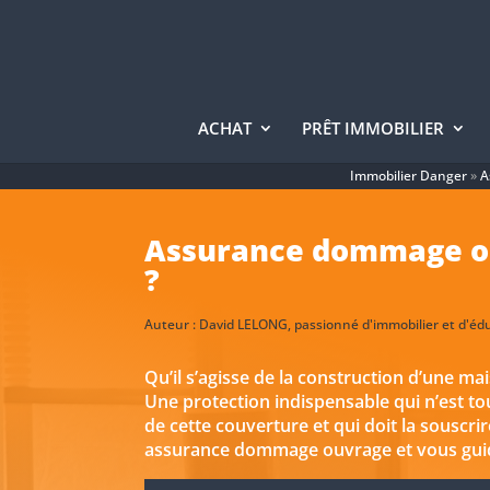
ACHAT
PRÊT IMMOBILIER
Immobilier Danger
»
A
Assurance dommage ouv
?
Auteur :
David LELONG
, passionné d'immobilier et d'éd
Qu’il s’agisse de la construction d’une m
Une protection indispensable qui n’est t
de cette couverture et qui doit la souscri
assurance dommage ouvrage et vous guid