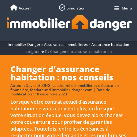
Accueil
Simulation
Menu
Immobilier Danger
»
Assurances immobilières
»
Assurance habitation
obligatoire ?
»
Changement assurance habitation
Changer d'assurance
habitation : nos conseils
Auteur :
David LELONG
, passionné d'immobilier et d'éducation
financière, fondateur d'Immobilier-danger.com | Date de
modification : 18 décembre 2023
Lorsque votre contrat actuel d’
assurance
habitation
ne vous convient plus, ou lorsque
votre situation évolue, vous devez alors changer
votre couverture pour profiter de garanties
adaptées. Toutefois, entre les échéances à
respecter pour votre demande et les nombreuses