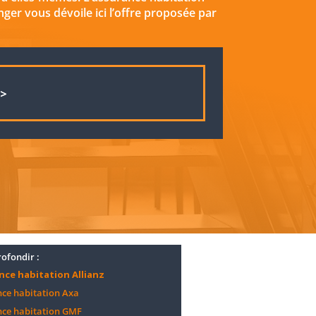
ger vous dévoile ici l’offre proposée par
>>
ofondir :
nce habitation Allianz
ce habitation Axa
ce habitation GMF