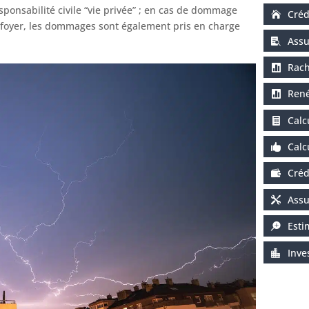
sponsabilité civile “vie privée” ; en cas de dommage
Créd
foyer, les dommages sont également pris en charge
Assu
Rach
René
Calc
Calc
Créd
Assu
Esti
Inve