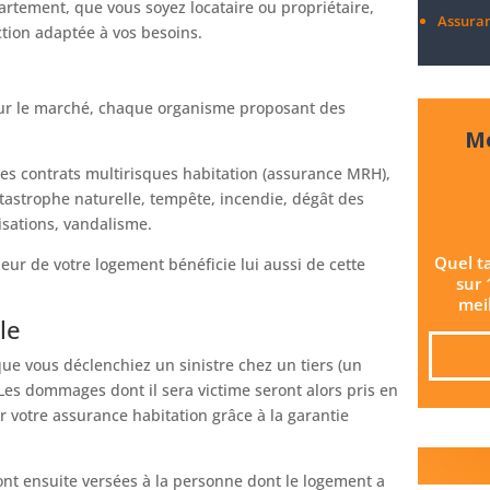
tement, que vous soyez locataire ou propriétaire,
Assura
ction adaptée à vos besoins.
 sur le marché, chaque organisme proposant des
Me
des contrats multirisques habitation (assurance MRH),
atastrophe naturelle, tempête, incendie, dégât des
isations, vandalisme.
Quel t
ieur de votre logement bénéficie lui aussi de cette
sur 
meil
le
que vous déclenchiez un sinistre chez un tiers (un
Les dommages dont il sera victime seront alors pris en
ar votre assurance habitation grâce à la garantie
ront ensuite versées à la personne dont le logement a