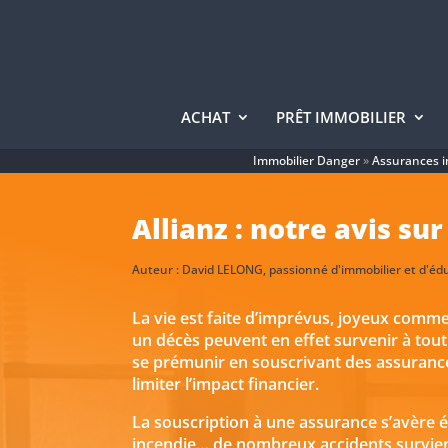
ACHAT
PRÊT IMMOBILIER
Immobilier Danger
»
Assurances i
Allianz : notre avis su
Auteur :
David LELONG
, passionné d'immobilier et d'éd
La vie est faite d’imprévus, joyeux com
un décès peuvent en effet survenir à to
se prémunir en souscrivant des assurance
limiter l’impact financier.
La souscription à une assurance s’avère é
incendie… de nombreux accidents survienn