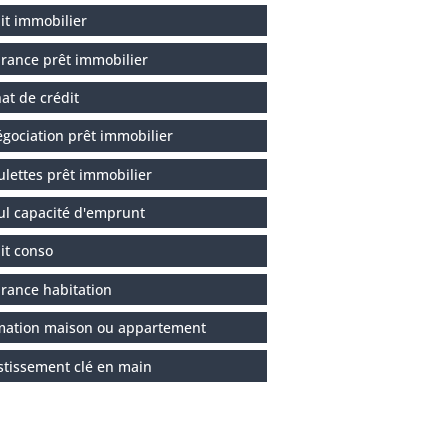
it immobilier
rance prêt immobilier
at de crédit
gociation prêt immobilier
ulettes prêt immobilier
ul capacité d'emprunt
it conso
rance habitation
mation maison ou appartement
stissement clé en main