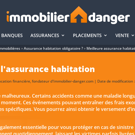
BANQUES
ASSURANCES
PLACEMENTS
VENTE
mmobilières
»
Assurance habitation obligatoire ?
»
Meilleure assurance habita
r l'assurance habitation
ucation financière, fondateur d'Immobilier-danger.com | Date de modification 
me malheureux. Certains accidents comme une maladie longu
ut moment. Ces événements pouvant entraîner des frais exo
s spécifiques. Vous pourrez ainsi obtenir le versement d’
galement essentielle pour vous protéger en cas de sinistre l
ent quotidiennement, laissant les victimes parfois livrées