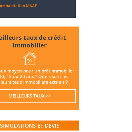
nce habitation MAAF
illeurs taux de crédit
immobilier
aux moyen pour un prêt immobilier
10, 15 ou 20 ans ? Quels sont les
leurs taux immobiliers actuels ?
MEILLEURS TAUX >>
SIMULATIONS ET DEVIS