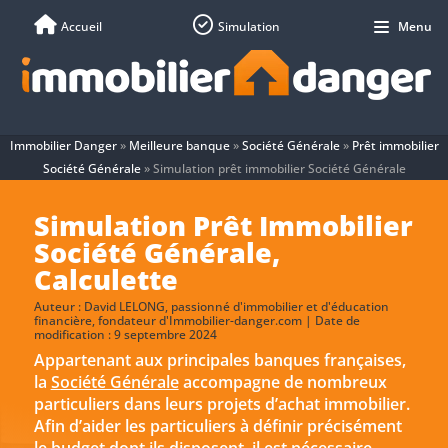
Accueil
Simulation
Menu
Immobilier Danger
»
Meilleure banque
»
Société Générale
»
Prêt immobilier
Société Générale
»
Simulation prêt immobilier Société Générale
Simulation Prêt Immobilier
Société Générale,
Calculette
Auteur :
David LELONG
, passionné d'immobilier et d'éducation
financière, fondateur d'Immobilier-danger.com | Date de
modification : 9 septembre 2024
Appartenant aux principales banques françaises,
la
Société Générale
accompagne de nombreux
particuliers dans leurs projets d’achat immobilier.
Afin d’aider les particuliers à définir précisément