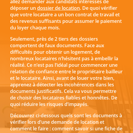
allez demander aux candidats intéressés de
déposer un
dossier de location
. De quoi vérifier
que votre locataire a un bon contrat de travail et
des revenus suffisants pour assumer le paiement
du loyer chaque mois.
Seulement, près de 2 tiers des dossiers
comportent de faux documents. Face aux
difficultés pour obtenir un logement, de
nombreux locataires n’hésitent pas à embellir la
réalité. Ce n’est pas l’idéal pour commencer une
relation de confiance entre le propriétaire bailleur
et le locataire. Ainsi, avant de louer votre bien,
apprenez à détecter les incohérences dans les
documents justificatifs. Cela va vous permettre
de choisir des locataires fiables et honnêtes. De
quoi réduire les risques d’impayés.
Découvrez ci-dessous quels sont les documents à
vérifier lors d’une demande de location et
comment le faire : comment savoir si une fiche de