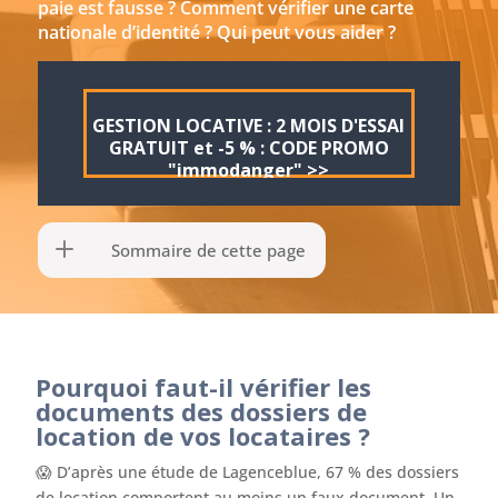
paie est fausse ? Comment vérifier une carte
nationale d’identité ? Qui peut vous aider ?
GESTION LOCATIVE : 2 MOIS D'ESSAI
GRATUIT et -5 % : CODE PROMO
"immodanger" >>
Sommaire de cette page
Pourquoi faut-il vérifier les
documents des dossiers de
location de vos locataires ?
😱 D’après une étude de Lagenceblue, 67 % des dossiers
de location comportent au moins un faux document. Un