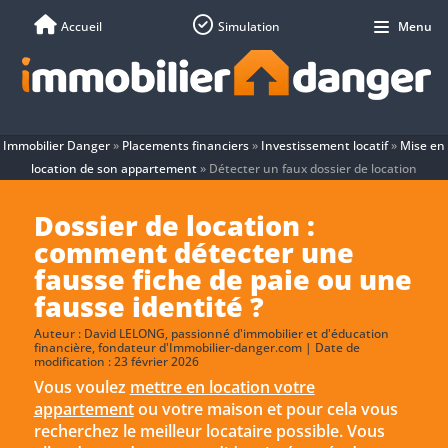
Accueil
Simulation
Menu
Immobilier Danger
»
Placements financiers
»
Investissement locatif
»
Mise en
location de son appartement
»
Détecter un faux dossier de location
Dossier de location :
comment détecter une
fausse fiche de paie ou une
fausse identité ?
Auteur :
David LELONG
, passionné d'immobilier et d'éducation
financière, fondateur d'Immobilier-danger.com | Date de
modification : 23 février 2026
Vous voulez
mettre en location votre
appartement
ou votre maison et pour cela vous
recherchez le meilleur locataire possible. Vous