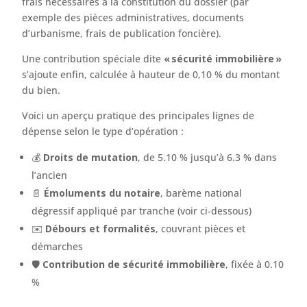
frais nécessaires à la constitution du dossier (par
exemple des pièces administratives, documents
d’urbanisme, frais de publication foncière).
Une contribution spéciale dite
« sécurité immobilière »
s’ajoute enfin, calculée à hauteur de 0,10 % du montant
du bien.
Voici un aperçu pratique des principales lignes de
dépense selon le type d’opération :
💰
Droits de mutation
, de 5.10 % jusqu’à 6.3 % dans
l’ancien
📄
Émoluments du notaire
, barème national
dégressif appliqué par tranche (voir ci-dessous)
✉️
Débours et formalités
, couvrant pièces et
démarches
🛡️
Contribution de sécurité immobilière
, fixée à 0.10
%