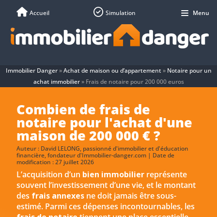
Accueil
Simulation
Menu
Immobilier Danger
»
Achat de maison ou d’appartement
»
Notaire pour un
achat immobilier
»
Frais de notaire pour 200 000 euros
Combien de frais de
notaire pour l'achat d'une
maison de 200 000 € ?
Auteur :
David LELONG
, passionné d'immobilier et d'éducation
financière, fondateur d'Immobilier-danger.com | Date de
modification : 27 juillet 2026
L’acquisition d’un
bien immobilier
représente
souvent l’investissement d’une vie, et le montant
des
frais annexes
ne doit jamais être sous-
estimé. Parmi ces dépenses incontournables, les