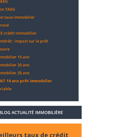
TAEG
ion TAEG
on taux immobilier
rroné
E crédit immobilier
ntérêt : impact sur le prêt
usure
mobilier 15 ans
mobilier 20 ans
mobilier 25 ans
AT 10 ans prêt immobilier
riable
BLOG ACTUALITÉ IMMOBILIÈRE
illeurs taux de crédit