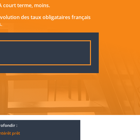
 A court terme, moins.
évolution des taux obligataires français
.
ofondir :
ntérêt prêt