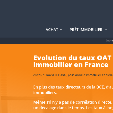
ACHAT
PRÊT IMMOBILIER
Immo
Evolution du taux OAT 1
immobilier en France
Auteur :
David LELONG
, passionné d'immobilier et d'éd
En plus des
taux directeurs de la BCE
, d’
immobiliers.
Même s’il n’y a pas de corrélation directe
un décalage dans le temps. Les taux à l