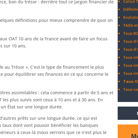
Calcul 
e, bon du trésor : derrière tout ce jargon financier de
Définit
Evoluti
elques définitions pour mieux comprendre de quoi on
TAEG e
Taux BC
taux OAT 10 ans de la France avant de faire un focus
Taux d’i
es sur 10 ans.
Taux d’
Taux im
Taux im
e au Trésor ». C’est le type de financement le plus
Taux im
ce pour équilibrer ses finances en ce qui concerne le
Taux O
Taux va
titres assimilables : cela commence à partir de 5 ans et
 les plus suivis sont ceux à 10 ans et à 30 ans. En
 un État sur une longue durée.
d’autres prêts sur une longue durée, ce qui est
s taux dont vont pouvoir bénéficier les banques
rieurs à ceux-là (nous verrons que ce n’est plus le
Me