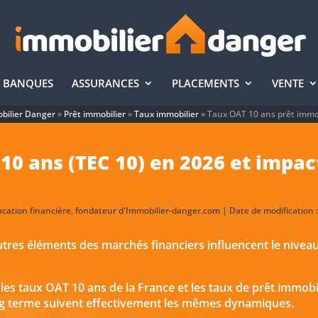
BANQUES
ASSURANCES
PLACEMENTS
VENTE
bilier Danger
»
Prêt immobilier
»
Taux immobilier
»
Taux OAT 10 ans prêt immob
0 ans (TEC 10) en 2026 et impact
ucation financière, fondateur d'Immobilier-danger.com | Date de modification : 
autres éléments des marchés financiers influencent le niveau
, les taux OAT 10 ans de la France et les taux de prêt immob
ong terme suivent effectivement les mêmes dynamiques.