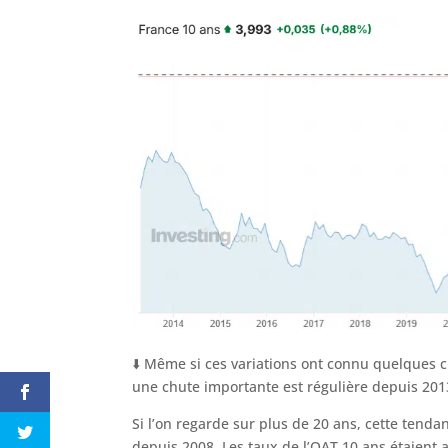
⬇️ Même si ces variations ont connu quelques 
une chute importante est régulière depuis 2013
Si l’on regarde sur plus de 20 ans, cette tend
depuis 2008. Les taux de l’OAT 10 ans étaient 