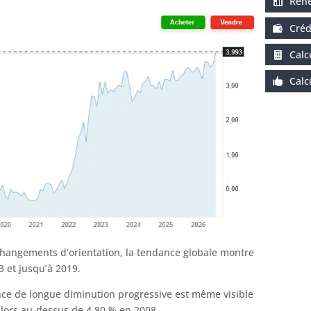
René
Créd
Calc
Calc
changements d’orientation, la tendance globale montre
 et jusqu’à 2019.
ance de longue diminution progressive est même visible
alors au-dessus de 4.80 % en 2008.