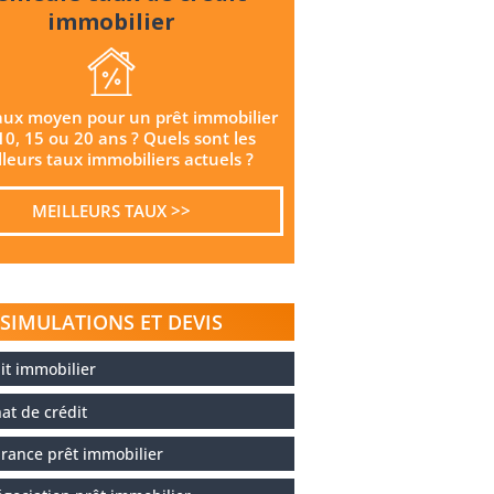
immobilier
aux moyen pour un prêt immobilier
10, 15 ou 20 ans ? Quels sont les
leurs taux immobiliers actuels ?
MEILLEURS TAUX >>
SIMULATIONS ET DEVIS
it immobilier
at de crédit
rance prêt immobilier