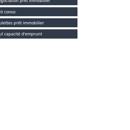
gociation prêt immobilier
it conso
ulettes prêt immobilier
ul capacité d'emprunt