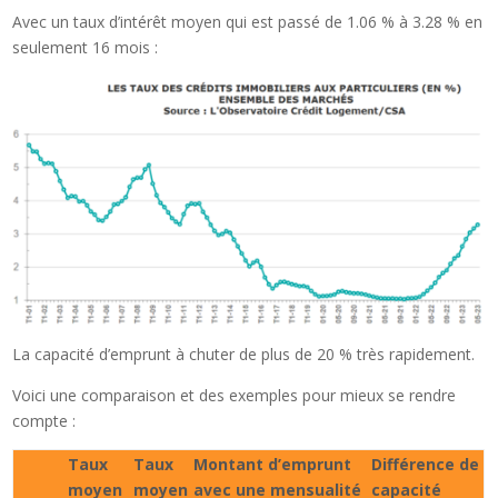
Avec un taux d’intérêt moyen qui est passé de 1.06 % à 3.28 % en
seulement 16 mois :
La capacité d’emprunt à chuter de plus de 20 % très rapidement.
Voici une comparaison et des exemples pour mieux se rendre
compte :
Taux
Taux
Montant d’emprunt
Différence de
moyen
moyen
avec une mensualité
capacité