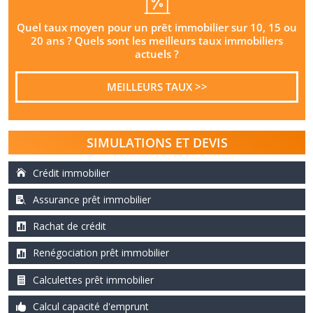
r
e
Quel taux moyen pour un prêt immobilier sur 10, 15 ou
20 ans ? Quels sont les meilleurs taux immobiliers
n
actuels ?
a
o
MEILLEURS TAUX >>
û
t
2
0
SIMULATIONS ET DEVIS
2
6
Crédit immobilier
Assurance prêt immobilier
Rachat de crédit
Renégociation prêt immobilier
Calculettes prêt immobilier
Calcul capacité d'emprunt