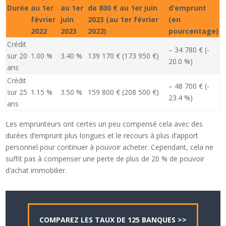
Durée
au 1er
au 1er
de 800 € au 1er juin
d’emprunt
février
juin
2023 (au 1er février
(en
2022
2023
2022)
pourcentage)
Crédit
– 34 780 € (-
sur 20
1.00 %
3.40 %
139 170 € (173 950 €)
20.0 %)
ans
Crédit
– 48 700 € (-
sur 25
1.15 %
3.50 %
159 800 € (208 500 €)
23.4 %)
ans
Les emprunteurs ont certes un peu compensé cela avec des
durées d’emprunt plus longues et le recours à plus d’apport
personnel pour continuer à pouvoir acheter. Cependant, cela ne
suffit pas à compenser une perte de plus de 20 % de pouvoir
d’achat immobilier.
COMPAREZ LES TAUX DE 125 BANQUES >>