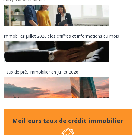
a
u
x
d
e
c
Immobilier juillet 2026 : les chiffres et informations du mois
r
é
d
i
t
Taux de prêt immobilier en juillet 2026
i
o
b
i
l
Meilleurs taux de crédit immobilier
i
e