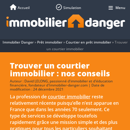
Accueil
Simulation
Menu
Immobilier Danger
»
Prêt immobilier
»
Courtier en prêt immobilier
»
Trouver
un courtier immobilier
Trouver un courtier
immobilier : nos conseils
Auteur :
David LELONG
, passionné d'immobilier et d'éducation
financière, fondateur d'Immobilier-danger.com | Date de
modification : 24 décembre 2021
La profession de
courtier immobilier
reste
relativement récente puisqu’elle n’est apparue en
France que dans les années 70 seulement. Ce
type de services se développe toutefois
rapidement grâce une mission simple et des plus
pratiques pour tous les particuliers souhaitant