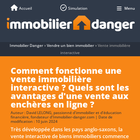
Accueil
Simulation
Menu
Immobilier Danger
»
Vendre un bien immobilier
»
Vente immobilière
interactive
Comment fonctionne une
vente immobilière
interactive ? Quels sont les
avantages d'une vente aux
enchères en ligne ?
Auteur :
David LELONG
, passionné d'immobilier et d'éducation
financière, fondateur d'Immobilier-danger.com | Date de
modification : 10 juin 2024
Très développée dans les pays anglo-saxons, la
vente interactive de biens immobiliers commence