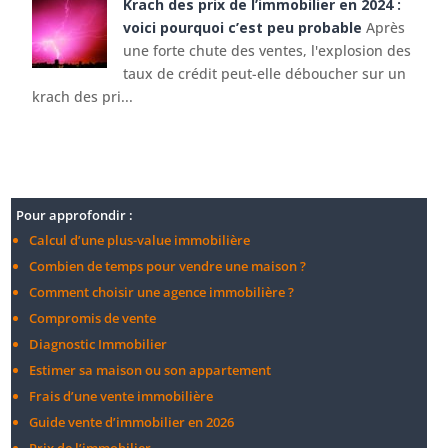
Krach des prix de l’immobilier en 2024 :
voici pourquoi c’est peu probable
Après
une forte chute des ventes, l'explosion des
taux de crédit peut-elle déboucher sur un
krach des pri...
Pour approfondir :
Calcul d’une plus-value immobilière
Combien de temps pour vendre une maison ?
Comment choisir une agence immobilière ?
Compromis de vente
Diagnostic Immobilier
Estimer sa maison ou son appartement
Frais d’une vente immobilière
Guide vente d’immobilier en 2026
Prix de l’immobilier