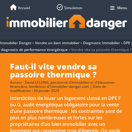
Accueil
Simulation
Menu
Immobilier Danger
»
Vendre un bien immobilier
»
Diagnostic Immobilier
»
DPE :
diagnostic de performance énergétique
»
Vendre vite sa passoire thermique ?
Faut-il vite vendre sa
passoire thermique ?
Auteur :
David LELONG
, passionné d'immobilier et d'éducation
financière, fondateur d'Immobilier-danger.com | Date de
modification : 24 janvier 2025
Interdiction de louer un logement classé en DPE F
ou G, audit énergétique obligatoire pour la vente
d’une passoire thermique : les contraintes sont de
plus en plus nombreuses et fortes sur les
propriétaires d’un bien immobilier avec un
logement qui consomme trop d’énergie. On parle