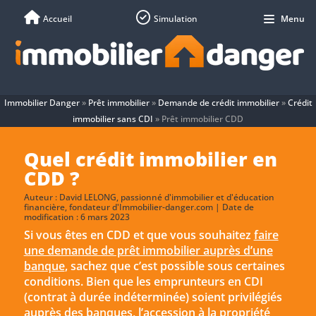
Accueil
Simulation
Menu
Immobilier Danger
»
Prêt immobilier
»
Demande de crédit immobilier
»
Crédit
immobilier sans CDI
»
Prêt immobilier CDD
Quel crédit immobilier en
CDD ?
Auteur :
David LELONG
, passionné d'immobilier et d'éducation
financière, fondateur d'Immobilier-danger.com | Date de
modification : 6 mars 2023
Si vous êtes en CDD et que vous souhaitez
faire
une demande de prêt immobilier auprès d’une
banque
, sachez que c’est possible sous certaines
conditions. Bien que les emprunteurs en CDI
(contrat à durée indéterminée) soient privilégiés
auprès des banques, l’accession à la propriété