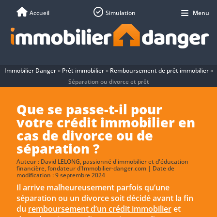
Accueil
Simulation
Menu
Immobilier Danger
»
Prêt immobilier
»
Remboursement de prêt immobilier
»
Séparation ou divorce et prêt
Que se passe-t-il pour
votre crédit immobilier en
cas de divorce ou de
séparation ?
Auteur :
David LELONG
, passionné d'immobilier et d'éducation
financière, fondateur d'Immobilier-danger.com | Date de
modification : 9 septembre 2024
Il arrive malheureusement parfois qu’une
séparation ou un divorce soit décidé avant la fin
du
remboursement d’un crédit immobilier
et