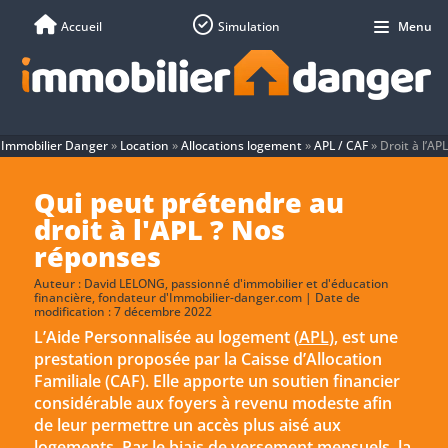
Accueil
Simulation
Menu
Immobilier Danger
»
Location
»
Allocations logement
»
APL / CAF
»
Droit à l’APL
Qui peut prétendre au
droit à l'APL ? Nos
réponses
Auteur :
David LELONG
, passionné d'immobilier et d'éducation
financière, fondateur d'Immobilier-danger.com | Date de
modification : 7 décembre 2022
L’Aide Personnalisée au logement (
APL
), est une
prestation proposée par la Caisse d’Allocation
Familiale (CAF). Elle apporte un soutien financier
considérable aux foyers à revenu modeste afin
de leur permettre un accès plus aisé aux
logements. Par le biais de versement mensuels, la