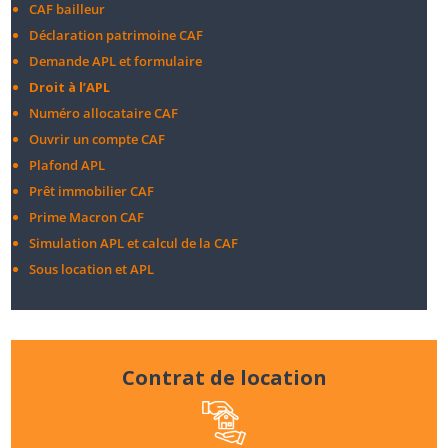
CAF bailleur
Déclaration patrimoine CAF
Demande APL et formulaire
Droit à l’APL
Numéro allocataire CAF
Ouvrir un compte CAF
Plafond APL
Prêt immobilier CAF
Prime Macron CAF
Simulation APL et calcul de la CAF
Sous location et APL
Contrat de location