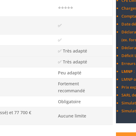
CFE LM
⭐⭐⭐⭐⭐
Charges
Compta
Date d
✅
Déclara
✅
(ex. for
Déclar
✅ Très adapté
Déficit
✅ Très adapté
Erreurs
LMNP : 
Peu adapté
LMNP ou
Fortement
Prix ex
recommandé
SARL de
Obligatoire
Simulat
Simula
ssé) et 77 700 €
Aucune limite