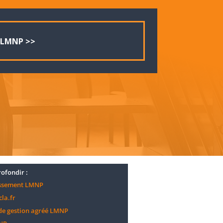
 LMNP >>
ofondir :
ssement LMNP
cla.fr
de gestion agréé LMNP