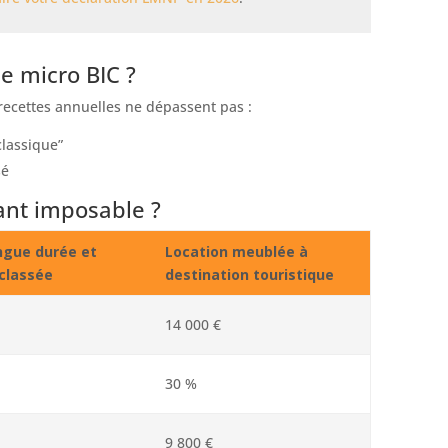
 micro BIC ?
recettes annuelles ne dépassent pas :
lassique”
sé
ant imposable ?
ngue durée et
Location meublée à
 classée
destination touristique
14 000 €
30 %
9 800 €