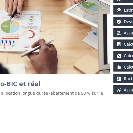
Esti
Devi
Assu
Calc
Calc
Calc
Rach
o-BIC et réel
Assu
 location longue durée (abattement de 50 % sur le