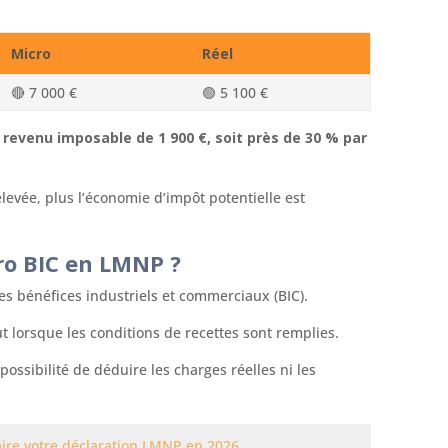
Micro
Réel
🔴 7 000 €
🟢 5 100 €
e revenu imposable de 1 900 €, soit près de 30 % par
levée, plus l’économie d’impôt potentielle est
ro BIC en LMNP ?
s bénéfices industriels et commerciaux (BIC).
t lorsque les conditions de recettes sont remplies.
possibilité de déduire les charges réelles ni les
aire votre déclaration LMNP en 2026
.