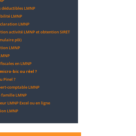
NP
 déductibles LMNP
bilité LMNP
éclaration LMNP
tion activité LMNP et obtention SIRET
mulaire p0i)
ation LMNP
 LMNP
 fiscales en LMNP
micro-bic ou réel ?
 Pinel ?
pert-comptable LMNP
 famille LMNP
eur LMNP Excel ou en ligne
tion LMNP