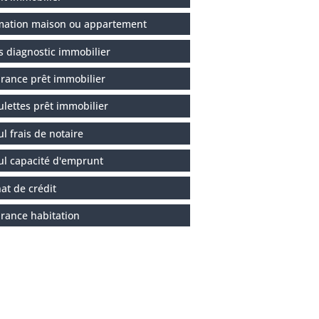
mation maison ou appartement
s diagnostic immobilier
rance prêt immobilier
ulettes prêt immobilier
ul frais de notaire
ul capacité d'emprunt
at de crédit
rance habitation