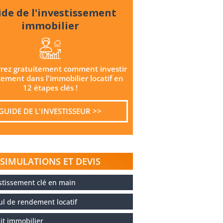
de de l'investissement
immobilier
rez gratuitement comment investir
cement dans l'immobilier locatif en
12 étapes clés !
GUIDE DE L'INVESTISSEUR >>
SIMULATIONS ET DEVIS
stissement clé en main
ul de rendement locatif
it immobilier