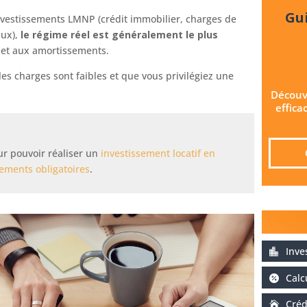
Gui
investissements LMNP (crédit immobilier, charges de
aux),
le régime réel est généralement le plus
 et aux amortissements.
les charges sont faibles et que vous privilégiez une
Découv
effica
ur pouvoir réaliser un
investissement locatif en
pements obligatoires
.
Inve
Calc
Créd