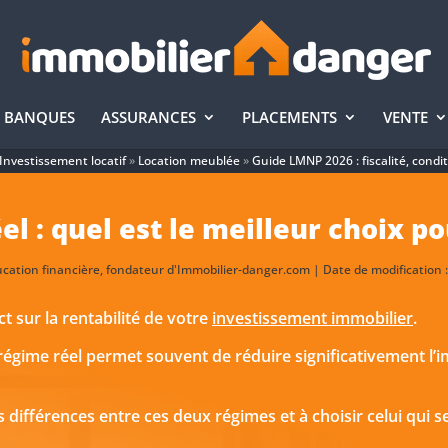
BANQUES
ASSURANCES
PLACEMENTS
VENTE
Investissement locatif
»
Location meublée
»
Guide LMNP 2026 : fiscalité, condi
el : quel est le meilleur choix p
ucation financière, fondateur d'Immobilier-danger.com | Date de modification : 
t sur la rentabilité de votre
investissement immobilier
.
le régime réel permet souvent de réduire significativement l’
différences entre ces deux régimes et à choisir celui qui s