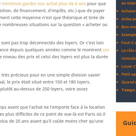
en inte
d
minimum garder son achat plus de 6 ans
pour que
isition, de financement, d’impôts, etc.) que de payer
Acheter
ment cette moyenne n’est que théorique et tirée de
Aides p
e nombreuses situations sur la question « acheter ou
Bon mo
Exemple
e sont pas trop déconnectés des loyers. Or c’est loin
Faut-il
France depuis quelques années comme le montrent
ces
Le rôle
 le niveau des prix et celui des loyers est plus la durée
immobi
Louer c’
Petit a
r
très précieux pour en une simple division savoir
 le prix était situé entre 150 et 180 loyers.
Quand r
plutôt au-dessus de 250 loyers, voire assez
Temps 
emps avant que l’achat ne l’emporte face à la location
s plus difficiles de ce point de vue-là est Paris où il
lus de 20 ans avant qu’il coûte moins cher qu’une
Guid