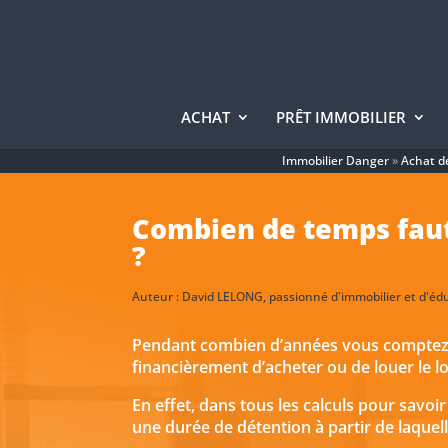
ACHAT
PRÊT IMMOBILIER
Immobilier Danger
»
Achat d
Combien de temps faut-
?
Auteur :
David LELONG
, passionné d'immobilier et d'é
Pendant combien d’années vous comptez viv
financièrement d’acheter ou de louer le 
En effet, dans tous les calculs pour savoir
une durée de détention à partir de laquell