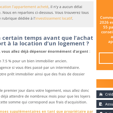
ocation l’appartement acheté
, il n’y a aucun délai
e. Nous en reparlons ci-dessous. Vous trouverez tous
Commen
e rubrique dédiée à l’
investissement locatif
.
2026 e
55 pa
consei
n certain temps avant que l’achat
a
ap
t à la location d’un logement ?
at, vous allez déjà dépenser énormément d’argent
:
on 7.5 % pour un bien immobilier ancien.
agence si vous êtes passé par un intermédiaire.
otre prêt immobilier ainsi que des frais de dossier
le premier jour dans votre logement, vous allez donc
Créd
nc déjà attendre de nombreux mois pour que les loyers
cette somme qui correspond aux frais d’acquisition.
Assu
nses supplémentaires en tant que propriétaire par