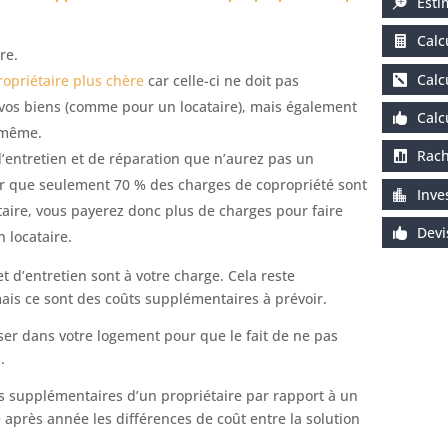
Esti
Calc
re.
Calc
opriétaire plus chère
car celle-ci ne doit pas
 vos biens (comme pour un locataire), mais également
Calc
-même.
Rach
d’entretien et de réparation que n’aurez pas un
érer que seulement 70 % des charges de copropriété sont
Inve
taire, vous payerez donc plus de charges pour faire
Dev
 locataire.
t d’entretien sont à votre charge. Cela reste
mais ce sont des coûts supplémentaires à prévoir.
er dans votre logement pour que le fait de ne pas
.
ais supplémentaires d’un propriétaire par rapport à un
après année les différences de coût entre la solution