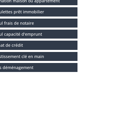
mation maison ou appartement
ulettes prêt immobilier
ul frais de notaire
ul capacité d'emprunt
at de crédit
stissement clé en main
is déménagement