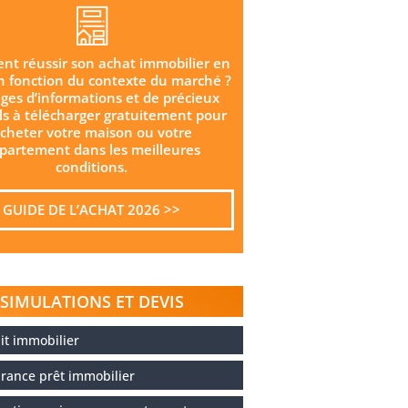
t réussir son achat immobilier en
n fonction du contexte du marché ?
ges d’informations et de précieux
ls à télécharger gratuitement pour
cheter votre maison ou votre
partement dans les meilleures
conditions.
GUIDE DE L’ACHAT 2026 >>
SIMULATIONS ET DEVIS
it immobilier
rance prêt immobilier