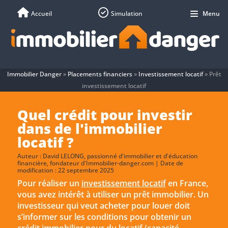
Accueil
Simulation
Menu
Immobilier Danger
»
Placements financiers
»
Investissement locatif
»
Prêt
investissement locatif
Quel crédit pour investir
dans de l'immobilier
locatif ?
Auteur :
David LELONG
, passionné d'immobilier et d'éducation
financière, fondateur d'Immobilier-danger.com | Date de
modification : 22 septembre 2025
Pour réaliser un
investissement locatif
en France,
vous avez intérêt à utiliser un prêt immobilier. Un
investisseur qui veut acheter pour louer doit
s’informer sur les conditions pour obtenir un