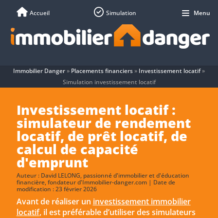
Accueil
Simulation
Menu
Immobilier Danger
»
Placements financiers
»
Investissement locatif
»
Simulation investissement locatif
Investissement locatif :
simulateur de rendement
locatif, de prêt locatif, de
calcul de capacité
d'emprunt
Auteur :
David LELONG
, passionné d'immobilier et d'éducation
financière, fondateur d'Immobilier-danger.com | Date de
modification : 23 février 2026
Avant de réaliser un
investissement immobilier
locatif
, il est préférable d’utiliser des simulateurs