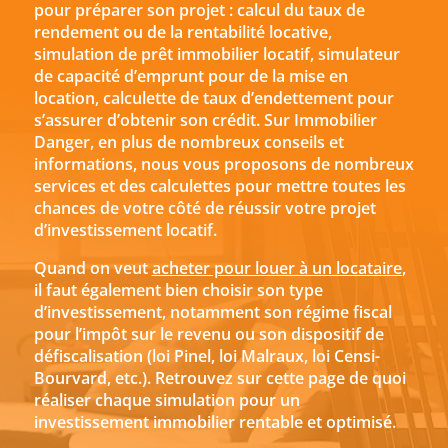
pour préparer son projet : calcul du taux de
rendement ou de la rentabilité locative,
simulation de prêt immobilier locatif, simulateur
de capacité d’emprunt pour de la mise en
location, calculette de taux d’endettement pour
s’assurer d’obtenir son crédit. Sur Immobilier
Danger, en plus de nombreux conseils et
informations, nous vous proposons de nombreux
services et des calculettes pour mettre toutes les
chances de votre côté de réussir votre projet
d’investissement locatif.
Quand on veut
acheter pour louer à un locataire
,
il faut également bien choisir son type
d’investissement, notamment son régime fiscal
pour l’impôt sur le revenu ou son dispositif de
défiscalisation (loi Pinel, loi Malraux, loi Censi-
Bourvard, etc.). Retrouvez sur cette page de quoi
réaliser chaque simulation pour un
investissement immobilier rentable et optimisé.