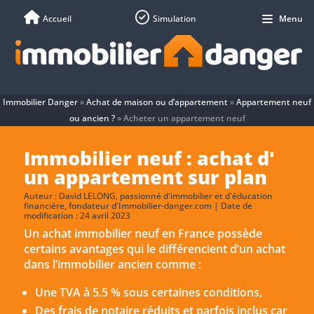
Accueil
Simulation
Menu
Immobilier Danger
»
Achat de maison ou d’appartement
»
Appartement neuf
ou ancien ?
»
Acheter un appartement neuf
Immobilier neuf : achat d'
un appartement sur plan
Auteur :
David LELONG
, passionné d'immobilier et d'éducation
financière, fondateur d'Immobilier-danger.com | Date de
modification : 24 avril 2023
Un achat immobilier neuf en France possède
certains avantages qui le différencient d’un achat
dans l’immobilier ancien comme :
Une TVA à 5.5 % sous certaines conditions,
Des frais de notaire réduits et parfois inclus car