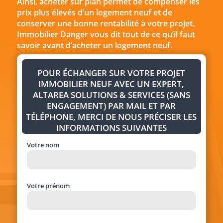
Ainsi, acheter sur plan permet de compenser les
prix plus élevés d’un logement neuf et de
conserver une bonne rentabilité à votre projet.
Immobilier Danger vous dit tout de ce qu’il faut
savoir avant d’acheter un logement neuf.
POUR ÉCHANGER SUR VOTRE PROJET
IMMOBILIER NEUF AVEC UN EXPERT,
ALTAREA SOLUTIONS & SERVICES (SANS
ENGAGEMENT) PAR MAIL ET PAR
TÉLÉPHONE, MERCI DE NOUS PRÉCISER LES
INFORMATIONS SUIVANTES
Votre nom
Votre prénom