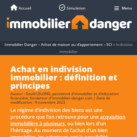
Accueil
Simulation
Menu
Immobilier Danger
»
Achat de maison ou d’appartement
»
SCI
»
Indivision
immobilier
Achat en indivision
immobilier : définition et
principes
Auteur :
David LELONG
, passionné d'immobilier et d'éducation
financière, fondateur d'Immobilier-danger.com | Date de
modification : 9 novembre 2023
Le régime d’indivision des biens est une
procédure que l’on retrouve pour une
acquisition
immobilière à plusieurs
, ou bien lors d’un
l’héritage. Au moment de l’achat d’un bien