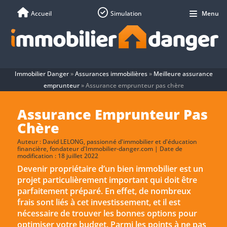
Accueil
Simulation
Menu
Immobilier Danger
»
Assurances immobilières
»
Meilleure assurance
emprunteur
»
Assurance emprunteur pas chère
Assurance Emprunteur Pas
Chère
Auteur :
David LELONG
, passionné d'immobilier et d'éducation
financière, fondateur d'Immobilier-danger.com | Date de
modification : 18 juillet 2022
Devenir propriétaire d’un bien immobilier est un
projet particulièrement important qui doit être
parfaitement préparé. En effet, de nombreux
frais sont liés à cet investissement, et il est
nécessaire de trouver les bonnes options pour
optimiser votre budget. Parmi les points à ne pas